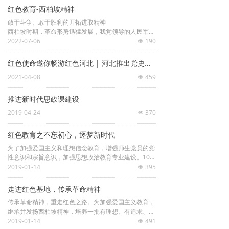
红色教育-西柏坡精神
敢于斗争、敢于胜利的开拓进取精神
西柏坡时期，革命形势迅猛发展，我党领导的人民军队
已转入全国反攻，是否敢于不失时机地发起战略决战，
2022-07-06
190
넶
将革命进行到底，是党在西柏坡时期面临的一个历史性
课题。
红色使命邀你畅游红色河北 | 河北推出党史学习教育五大主题红色文化线路
2021-04-08
459
넶
推进新时代思政课建设
2019-04-24
370
넶
红色教育之不忘初心，逐梦新时代
为了加强爱国主义和理想信念教育，增强师生党员的党
性意识和宗旨意识，加强思想政治教育专业建设。10月
22日，红色使命河北培训中心组织思想政治教育的同学
2019-01-14
395
넶
们到保定市中国共产党员日记博物馆和冉庄地道战遗址
参观学习，接受红色教育。
走进红色基地，传承革命精神
传承革命精神，重走红色之路。为加强爱国主义教育，
继承并发扬西柏坡精神，培养一批有理想、有追求、有
担当、有作为、有品质、有修养的“六有”青年团学骨
2019-01-14
491
넶