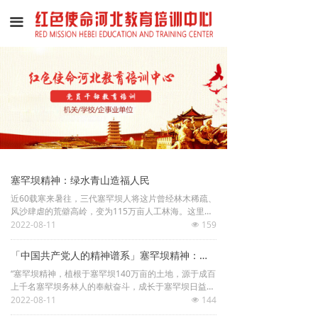
首页
끀
机构简介
红色教育
培训课程
教学模式
活动影像
塞罕坝精神：绿水青山造福人民
近60载寒来暑往，三代塞罕坝人将这片曾经林木稀疏、
后勤保障
风沙肆虐的荒僻高岭，变为115万亩人工林海。这里的
4.8亿棵树木，排起来可以绕地球12圈。塞罕坝每年为
2022-08-11
159
넶
京津地区输送净水1.37亿立方米、释放氧气55万吨，是
拓展基地
守卫京津的重要生态屏障。
「中国共产党人的精神谱系」塞罕坝精神：牢记使命 绿色发展
联系我们
“塞罕坝精神，植根于塞罕坝140万亩的土地，源于成百
上千名塞罕坝务林人的奉献奋斗，成长于塞罕坝日益辉
煌的绿色事业之上，是几代塞罕坝人用心血、汗水和生
2022-08-11
144
넶
命凝结而成。”