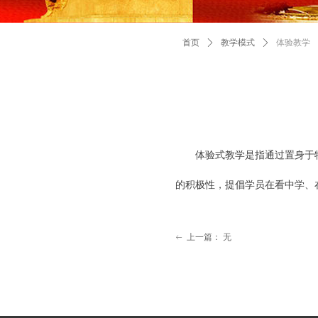
首页
ꄲ
教学模式
ꄲ
体验教学
体验式教学是指通过置身于
的积极性，提倡学员在看中学、
上一篇：
无
ꂃ